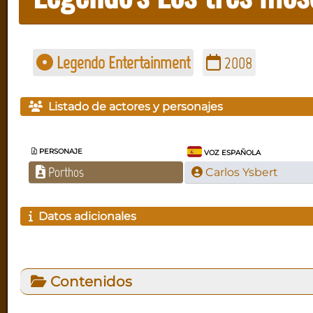
Legendo Entertainment
2008
Listado de actores y personajes
PERSONAJE
VOZ ESPAÑOLA
Porthos
Carlos Ysbert
Datos adicionales
Contenidos