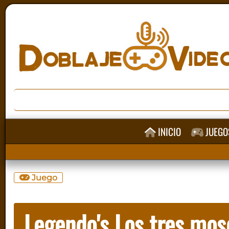
INICIO
JUEGO
Juego
Legendo's Los tres mos