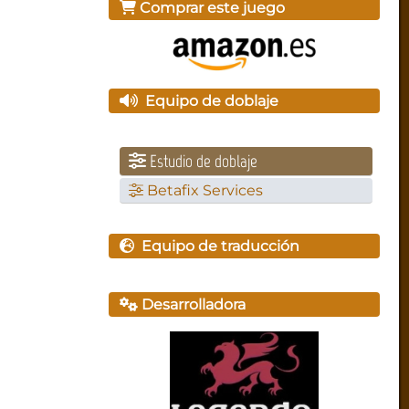
Comprar este juego
Equipo de doblaje
Estudio de doblaje
Betafix Services
Equipo de traducción
Desarrolladora