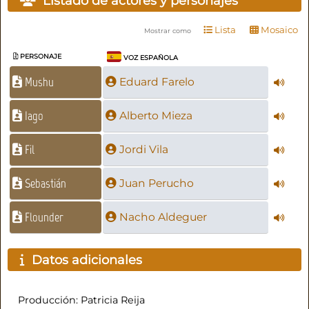
Listado de actores y personajes
Lista
Mosaico
Mostrar como
PERSONAJE
VOZ ESPAÑOLA
Mushu
Eduard Farelo
Iago
Alberto Mieza
Fil
Jordi Vila
Sebastián
Juan Perucho
Flounder
Nacho Aldeguer
Datos adicionales
Producción: Patricia Reija