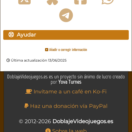
Ayudar
Añadir o corregir información
Última actualización 13/06/2025
DoblajeVideojuegos.es es un proyecto sin ánimo de lucro creado
por
Yova Turnes
Invítame a un café en Ko-Fi
Haz una donación vía PayPal
© 2012-2026
DoblajeVideojuegos.es
Sobre la web