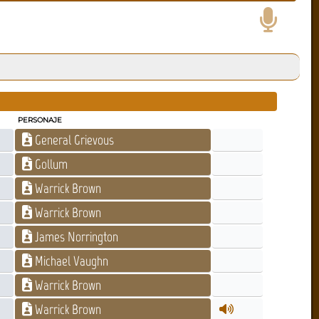
PERSONAJE
General Grievous
Gollum
Warrick Brown
Warrick Brown
James Norrington
Michael Vaughn
Warrick Brown
Warrick Brown