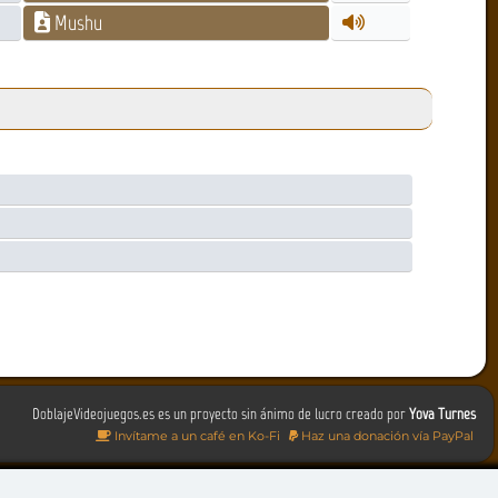
Mushu
DoblajeVideojuegos.es es un proyecto sin ánimo de lucro creado por
Yova Turnes
Invítame a un café en Ko-Fi
Haz una donación vía PayPal