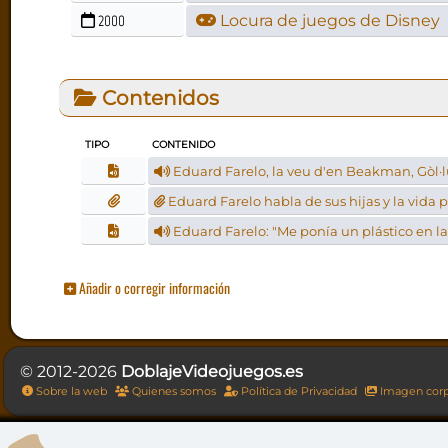
2000
Locura de juegos de Disney
Contenidos
TIPO
CONTENIDO
Eduard Farelo, la veu d'en Beakman, Gòl·
Eduard Farelo habla de sus hijas y la vida 
Eduard Farelo: "Me ponía un plástico en la
Añadir o corregir información
© 2012-2026
DoblajeVideojuegos.es
Sobre la web
Quienes somos
Política de Privacidad
Imagen corp