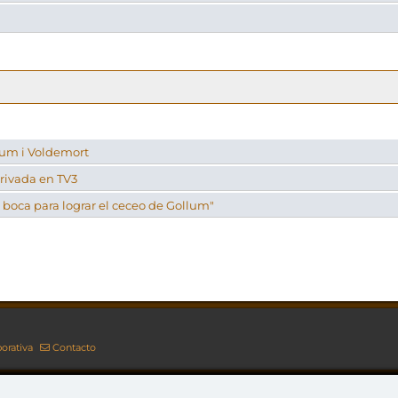
lum i Voldemort
privada en TV3
 boca para lograr el ceceo de Gollum"
orativa
Contacto