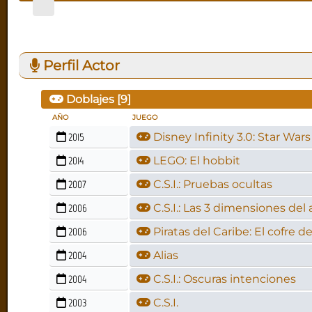
Perfil Actor
Doblajes [
9
]
AÑO
JUEGO
2015
Disney Infinity 3.0: Star Wars
2014
LEGO: El hobbit
2007
C.S.I.: Pruebas ocultas
2006
C.S.I.: Las 3 dimensiones del
2006
Piratas del Caribe: El cofre
2004
Alias
2004
C.S.I.: Oscuras intenciones
2003
C.S.I.