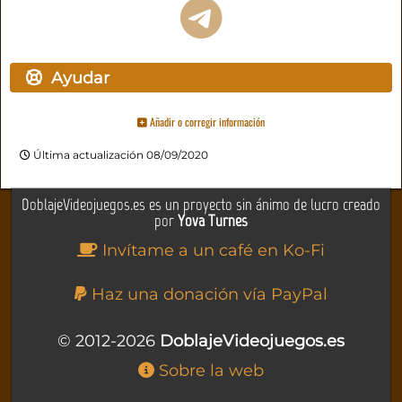
Ayudar
Añadir o corregir información
Última actualización 08/09/2020
DoblajeVideojuegos.es es un proyecto sin ánimo de lucro creado
por
Yova Turnes
Invítame a un café en Ko-Fi
Haz una donación vía PayPal
© 2012-2026
DoblajeVideojuegos.es
Sobre la web