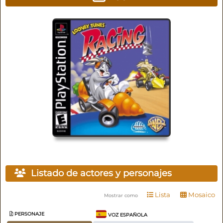
Listado de actores y personajes
Lista
Mosaico
Mostrar como
PERSONAJE
VOZ ESPAÑOLA