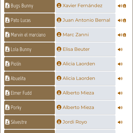
Bugs Bunny
Xavier Fernández
Pato Lucas
Juan Antonio Bernal
Marvin el marciano
Marc Zanni
Lola Bunny
Elisa Beuter
Piolín
Alicia Laorden
Abuelita
Alicia Laorden
Elmer Fudd
Alberto Mieza
Porky
Alberto Mieza
Silvestre
Jordi Royo