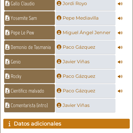
Gallo Claudio
Jordi Royo
Yosemite Sam
Pepe Mediavilla
Pepe Le Pew
Miguel Ángel Jenner
Demonio de Tasmania
Paco Gázquez
Genio
Javier Viñas
Rocky
Paco Gázquez
Científico malvado
Paco Gázquez
Comentarista (intro)
Javier Viñas
Datos adicionales