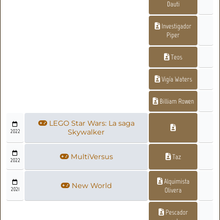
Dauti
Investigador
Piper
Teos
Vigía Waters
Billiam Rowen
LEGO Star Wars: La saga
2022
Skywalker
MultiVersus
Taz
2022
Alquimista
New World
2021
Olivera
Pescador