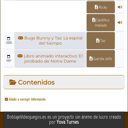
Rocky
Científico
malvado
Bugs Bunny y Taz: La espiral
Taz
2000
del tiempo
Libro animado interactivo: El
Guardia zafio
1997
jorobado de Notre Dame
Contenidos
Añadir o corregir información
DoblajeVideojuegos.es es un proyecto sin ánimo de lucro creado
por
Yova Turnes