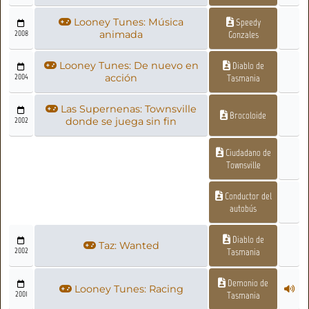
Looney Tunes: Música
Speedy
2008
animada
Gonzales
Looney Tunes: De nuevo en
Diablo de
2004
acción
Tasmania
Las Supernenas: Townsville
Brocoloide
2002
donde se juega sin fin
Ciudadano de
Townsville
Conductor del
autobús
Diablo de
Taz: Wanted
2002
Tasmania
Demonio de
Looney Tunes: Racing
2001
Tasmania