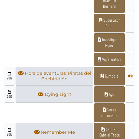
maestro
Bernard
Supervisor
Dauti
Investigador
Piper
Vigía Waters
Hora de aventuras: Piratas del
Gumbald
2018
Enchiridión
Dying Light
Ayo
2015
Voces
adicionales
Capitán
Remember Me
2013
Gabriel Trace