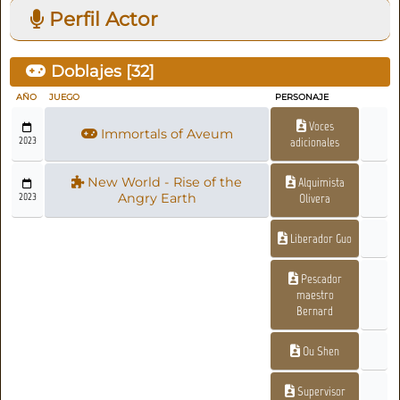
Perfil Actor
Doblajes [
32
]
AÑO
JUEGO
PERSONAJE
Voces
Immortals of Aveum
2023
adicionales
New World - Rise of the
Alquimista
2023
Angry Earth
Olivera
Liberador Guo
Pescador
maestro
Bernard
Ou Shen
Supervisor