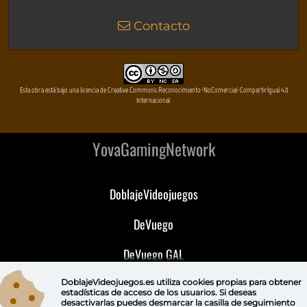
Contacto
Esta obra está bajo una licencia de Creative Commons Reconocimiento-NoComercial-CompartirIgual 4.0
Internacional
YovaGamingNetwork
DoblajeVideojuegos
DeVuego
DeVuego GAL
DeVuego LATAM
DoblajeVideojuegos.es utiliza
cookies propias
para obtener
estadísticas de acceso de los usuarios. Si deseas
desactivarlas puedes
desmarcar la casilla de seguimiento