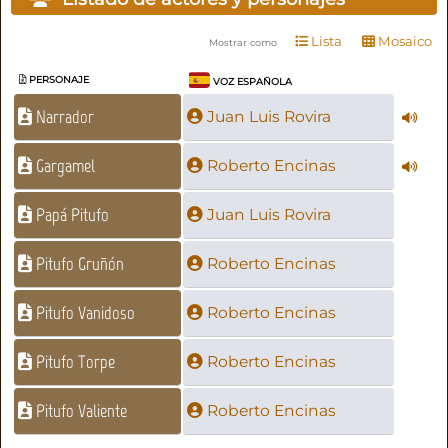
Lista
Mosaico
Mostrar como
PERSONAJE
VOZ ESPAÑOLA
Narrador
Juan Luis Rovira
Gargamel
Roberto Encinas
Papá Pitufo
Juan Luis Rovira
Pitufo Gruñón
Roberto Encinas
Pitufo Vanidoso
Roberto Encinas
Pitufo Torpe
Roberto Encinas
Pitufo Valiente
Roberto Encinas