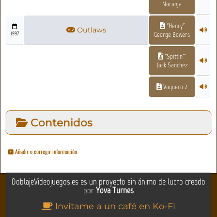
Naranja
“Henry”
Outlaws
1997
George Bowers
“Spittin'”
Jack Sanchez
Vaquero 2
Contenidos
Añadir o corregir información
DoblajeVideojuegos.es es un proyecto sin ánimo de lucro creado
por
Yova Turnes
Invítame a un café en Ko-Fi