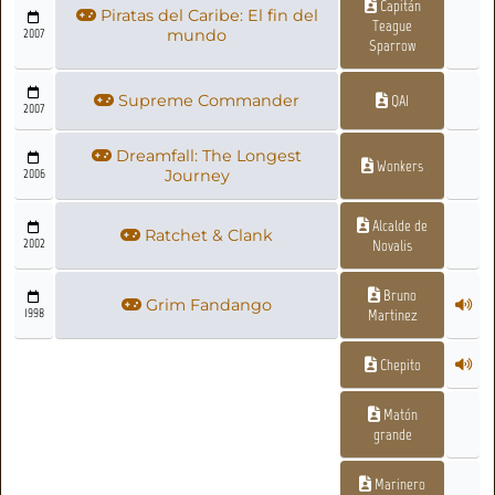
Capitán
Piratas del Caribe: El fin del
Teague
2007
mundo
Sparrow
Supreme Commander
QAI
2007
Dreamfall: The Longest
Wonkers
2006
Journey
Alcalde de
Ratchet & Clank
2002
Novalis
Bruno
Grim Fandango
1998
Martinez
Chepito
Matón
grande
Marinero