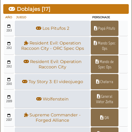
Doblajes [
17
]
AÑO
JUEGO
PERSONAJE
Los Pitufos 2
Papá Pitufo
2013
Resident Evil: Operation
Mando Spec
2012
Raccoon City - ORC Spec Ops
Ops
Resident Evil: Operation
Mando de
2012
Raccoon City
Spec Ops
Toy Story 3: El videojuego
Chatarra
2010
General
Wolfenstein
2009
Viktor Zetta
Supreme Commander -
QAI
2007
Forged Alliance