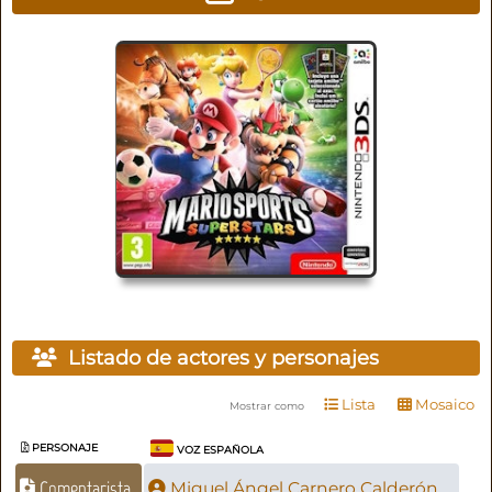
Listado de actores y personajes
Lista
Mosaico
Mostrar como
PERSONAJE
VOZ ESPAÑOLA
Comentarista
Miguel Ángel Carnero Calderón