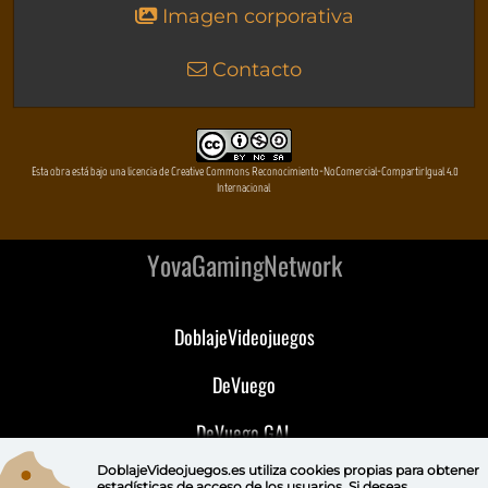
Imagen corporativa
Contacto
Esta obra está bajo una licencia de Creative Commons Reconocimiento-NoComercial-CompartirIgual 4.0
Internacional
YovaGamingNetwork
DoblajeVideojuegos
DeVuego
DeVuego GAL
DoblajeVideojuegos.es utiliza
cookies propias
para obtener
DeVuego LATAM
estadísticas de acceso de los usuarios. Si deseas