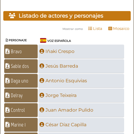
Listado de actores y personajes
Lista
Mosaico
Mostrar como
PERSONAJE
VOZ ESPAÑOLA
Bravo
Iñaki Crespo
Sable dos
Jesús Barreda
Daga uno
Antonio Esquivias
Delray
Jorge Teixeira
Control
Juan Amador Pulido
Marine 1
César Díaz Capilla