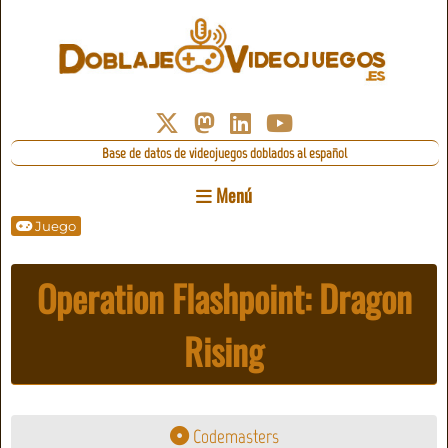
Base de datos de videojuegos doblados al español
Menú
Juego
Operation Flashpoint: Dragon
Rising
Codemasters