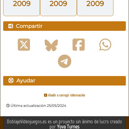
2009
2009
2009
Compartir
Ayudar
Añadir o corregir información
Última actualización 25/05/2024
DoblajeVideojuegos.es es un proyecto sin ánimo de lucro creado
por
Yova Turnes