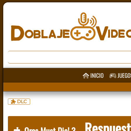
INICIO
JUEGO
DLC
Respuest
Orcs Must Die! 3