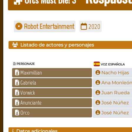
Robot Entertainment
2020
Listado de actores y personajes
PERSONAJE
VOZ ESPAÑOLA
Maximillian
Nacho Hijas
Gabriela
Ana Monleó
Vorwick
Juan Rueda
Anunciante
José Núñez
Orco
José Núñez
Datos adicionales