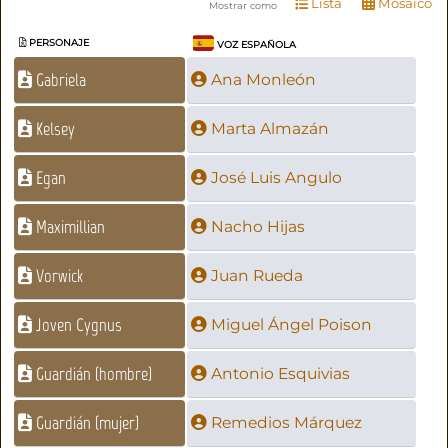
Lista
Mosaico
Mostrar como
PERSONAJE
VOZ ESPAÑOLA
Gabriela
Ana Monleón
Kelsey
Marta Almazán
Egan
José Luis Angulo
Maximillian
Nacho Hijas
Vorwick
Juan Rueda
Joven Cygnus
Miguel Ángel Poison
Guardián (hombre)
Antonio Esquivias
Guardián (mujer)
Remedios Márquez