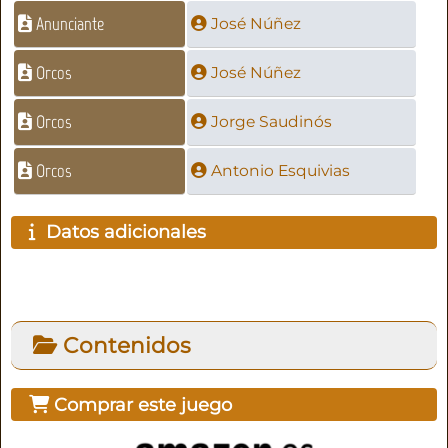
Anunciante
José Núñez
Orcos
José Núñez
Orcos
Jorge Saudinós
Orcos
Antonio Esquivias
Datos adicionales
Contenidos
Comprar este juego