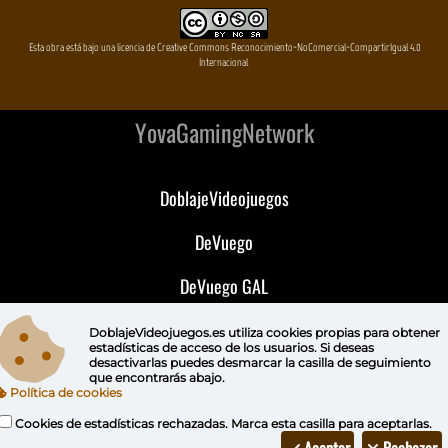
Esta obra está bajo una licencia de Creative Commons Reconocimiento-NoComercial-CompartirIgual 4.0
Internacional
YovaGamingNetwork
DoblajeVideojuegos
DeVuego
DeVuego GAL
DeVuego LATAM
DoblajeVideojuegos.es utiliza
cookies propias
para obtener
estadísticas de acceso de los usuarios. Si deseas
desactivarlas puedes
desmarcar la casilla de seguimiento
DeVuego Portugal
que encontrarás abajo.
Política de cookies
Cookies de estadísticas rechazadas. Marca esta casilla para aceptarlas.