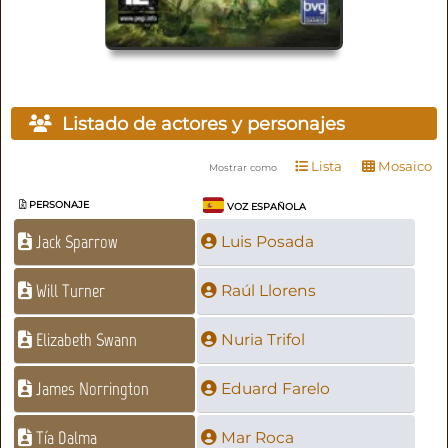
Listado de actores y personajes
Lista
Mosaico
Mostrar como
PERSONAJE
VOZ ESPAÑOLA
Jack Sparrow
Luis Posada
Will Turner
Raúl Llorens
Elizabeth Swann
Nuria Trifol
James Norrington
Eduard Farelo
Tía Dalma
Mar Roca