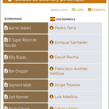
Lista
Mosaico
Mostrar como
PERSONAJE
VOZ ESPAÑOLA
Warren Waters
Pedro Tena
El Super Robot de
Enrique Santarén
Rescate
Billy Blazes
David Rocha
Francisco Andrés
Ben Choppin
Valdivia
Seymore Wilde
Jorge Teixeira
Jack Hammer
Luis Medina
Rocky Canyon
César López