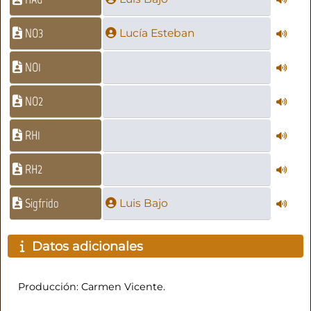
NO3
Lucía Esteban
NO1
NO2
RH1
RH2
Sigfrido
Luis Bajo
Datos adicionales
Producción: Carmen Vicente.