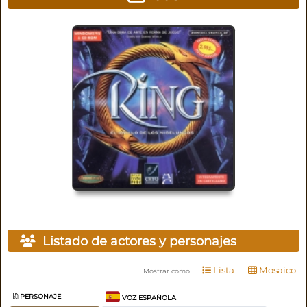
Listado de actores y personajes
Lista
Mosaico
Mostrar como
PERSONAJE
VOZ ESPAÑOLA