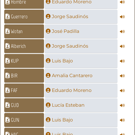
Hombre
Eduardo Moreno
Guerrero
Jorge Saudinós
Wotan
José Padilla
Alberich
Jorge Saudinós
KUP
Luis Bajo
BIR
Amalia Cantarero
FAF
Eduardo Moreno
GUD
Lucía Esteban
GUN
Luis Bajo
HAG
Luis Bajo