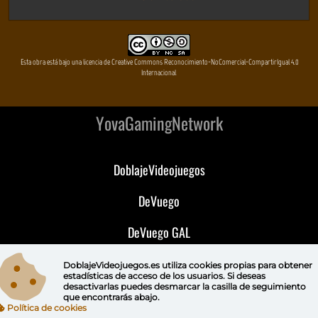
Esta obra está bajo una licencia de Creative Commons Reconocimiento-NoComercial-CompartirIgual 4.0
Internacional
YovaGamingNetwork
DoblajeVideojuegos
DeVuego
DeVuego GAL
DeVuego LATAM
DoblajeVideojuegos.es utiliza
cookies propias
para obtener
estadísticas de acceso de los usuarios. Si deseas
desactivarlas puedes
desmarcar la casilla de seguimiento
DeVuego Portugal
que encontrarás abajo.
Política de cookies