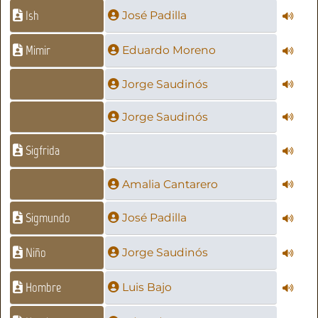
Ish
José Padilla
Mimir
Eduardo Moreno
Jorge Saudinós
Jorge Saudinós
Sigfrida
Amalia Cantarero
Sigmundo
José Padilla
Niño
Jorge Saudinós
Hombre
Luis Bajo