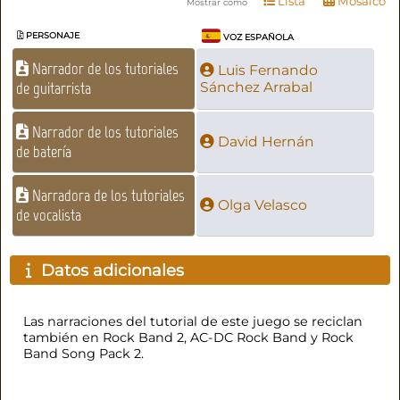
Lista
Mosaico
Mostrar como
PERSONAJE
VOZ ESPAÑOLA
Narrador de los tutoriales
Luis Fernando
de guitarrista
Sánchez Arrabal
Narrador de los tutoriales
David Hernán
de batería
Narradora de los tutoriales
Olga Velasco
de vocalista
Datos adicionales
Las narraciones del tutorial de este juego se reciclan
también en Rock Band 2, AC-DC Rock Band y Rock
Band Song Pack 2.