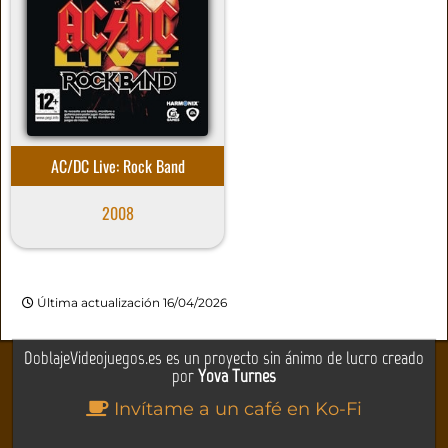
AC/DC Live: Rock Band
2008
Última actualización 16/04/2026
DoblajeVideojuegos.es es un proyecto sin ánimo de lucro creado
por
Yova Turnes
Invítame a un café en Ko-Fi