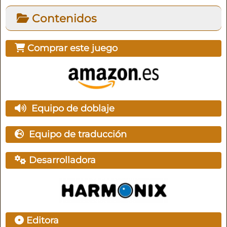
Contenidos
Comprar este juego
Equipo de doblaje
Equipo de traducción
Desarrolladora
Editora