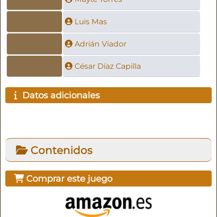
Luis Mas
Adrián Viador
César Díaz Capilla
Datos adicionales
Contenidos
Comprar este juego