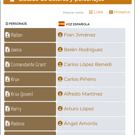
Lista
Mosaico
Mostrar como
PERSONAJE
VOZ ESPAÑOLA
Rallen
Fran Jiménez
Jeena
Belén Rodríguez
Comandante Grant
Carlos López Benedí
Krux
Carlos Piñeiro
Krux (joven)
Alfredo Martínez
Harry
Arturo López
Radese
Ángel Amorós