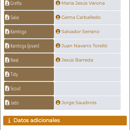
Gretta
María Jesús Varona
Salia
Gema Carballedo
Kamtoga
Salvador Serrano
Kamtoga (joven)
Juan Navarro Torelló
Neal
Jesús Barreda
Tidy
Scout
Jado
Jorge Saudinós
Datos adicionales