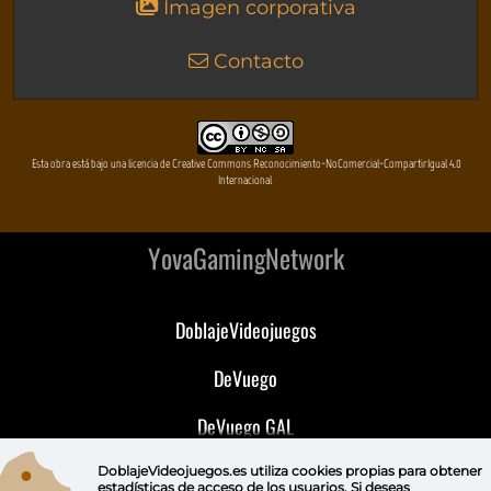
Imagen corporativa
Contacto
Esta obra está bajo una licencia de Creative Commons Reconocimiento-NoComercial-CompartirIgual 4.0
Internacional
YovaGamingNetwork
DoblajeVideojuegos
DeVuego
DeVuego GAL
DeVuego LATAM
DoblajeVideojuegos.es utiliza
cookies propias
para obtener
estadísticas de acceso de los usuarios. Si deseas