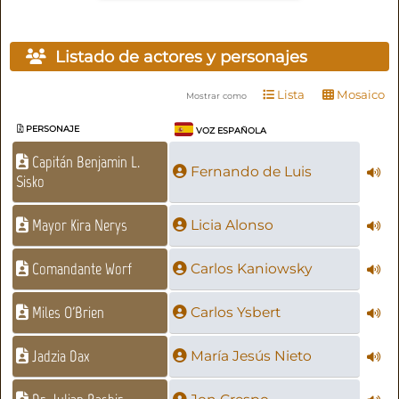
Listado de actores y personajes
Lista
Mosaico
Mostrar como
PERSONAJE
VOZ ESPAÑOLA
Capitán Benjamin L.
Fernando de Luis
Sisko
Mayor Kira Nerys
Licia Alonso
Comandante Worf
Carlos Kaniowsky
Miles O'Brien
Carlos Ysbert
Jadzia Dax
María Jesús Nieto