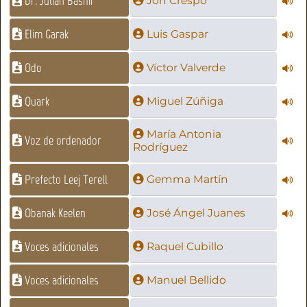
Dr. Julian Bashir
Jon Crespo
Elim Garak
Luis Gaspar
Odo
Víctor Valverde
Quark
Miguel Zúñiga
María Antonia
Voz de ordenador
Rodríguez
Prefecto Leej Terell
Gemma Martín
Obanak Keelen
José Ángel Juanes
Voces adicionales
Raquel Cubillo
Voces adicionales
Manuel Bellido