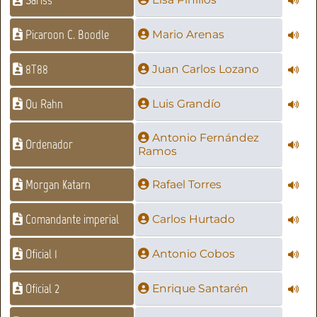
Sariss
Picaroon C. Boodle
Mario Arenas
8T88
Juan Carlos Lozano
Qu Rahn
Luis Grandío
Antonio Fernández
Ordenador
Ramos
Morgan Katarn
Rafael Torres
Comandante imperial
Carlos Hurtado
Oficial 1
Antonio Cobos
Oficial 2
Enrique Santarén