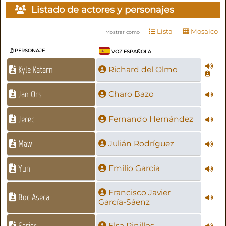
Listado de actores y personajes
Lista
Mosaico
Mostrar como
PERSONAJE
VOZ ESPAÑOLA
Kyle Katarn
Richard del Olmo
Jan Ors
Charo Bazo
Jerec
Fernando Hernández
Maw
Julián Rodríguez
Yun
Emilio García
Francisco Javier
Boc Aseca
García-Sáenz
Elsa Pinillos