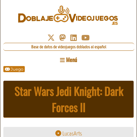
Base de datos de videojuegos doblados al español
Menú
Juego
Star Wars Jedi Knight: Dark
Forces II
LucasArts