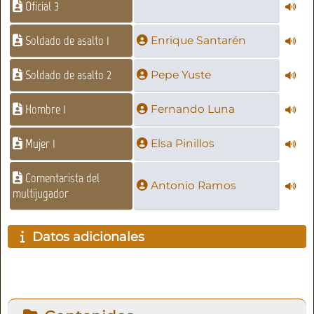
Oficial 3
Soldado de asalto 1
Enrique Santarén
Soldado de asalto 2
Pepe Yuste
Hombre 1
Fernando Luna
Mujer 1
Elsa Pinillos
Comentarista del
Antonio Ramos
multijugador
Datos adicionales