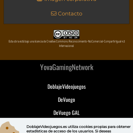
Contacto
Esta obra está bajo una licencia de Creative Commons Reconocimiento-NoComercial-CompartirIgual 4.0
Internacional
YovaGamingNetwork
DoblajeVideojuegos
DeVuego
DeVuego GAL
DeVuego LATAM
DoblajeVideojuegos.es utiliza
cookies propias
para obtener
estadísticas de acceso de los usuarios. Si deseas