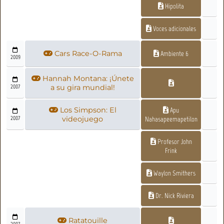
Hipolita
Voces adicionales
Cars Race-O-Rama
Ambiente 6
2009
Hannah Montana: ¡Únete
2007
a su gira mundial!
Los Simpson: El
Apu
2007
videojuego
Nahasapeemapetilon
Profesor John
Frink
Waylon Smithers
Dr. Nick Riviera
Ratatouille
2007