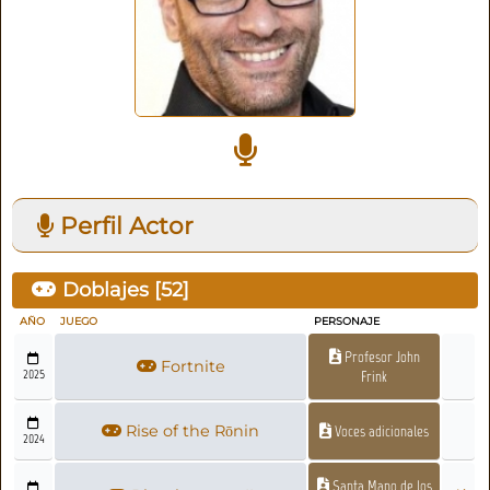
Perfil Actor
Doblajes [
52
]
AÑO
JUEGO
PERSONAJE
Profesor John
Fortnite
2025
Frink
Rise of the Rōnin
Voces adicionales
2024
Santa Mano de los