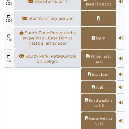
Blasphemous II
2023
Besos Fervorosos
Star Wars: Squadrons
2020
South Park: Retaguardia
en peligro - Casa Bonita
Daniel
2018
hasta el amanecer
South Park: Retaguardia
Wonder Tweek
2017
en peligro
Tweak
Jimbo Kearn
Toallín
Darryl Weathers
(sust. 1)
Raisins Rebecca
(sust.)