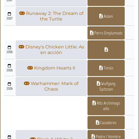
Runaway 2: The Dream of
Aolani
2007
the Turtle
Perro Emplumado
Disney's Chicken Little: As
2006
en acción
Kingdom Hearts II
Timón
2006
Warhammer: Mark of
Wulfgang
2006
Chaos
Spitznen
Alto Archimago
elfo
Cazadores
Padre / Hombre