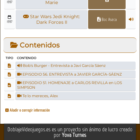
1997
Marie
Star Wars Jedi Knight:
Boc Aseca
1997
Dark Forces II
Contenidos
TIPO
CONTENIDO
Bob's Burger - Entrevista a Javi García Sáenz
EPISODIO 56. ENTREVISTA a JAVIER GARCÍA-SÁENZ
EPISODIO 51. HOMENAJE a CARLOS REVILLA en LOS
SIMPSON
Te lo mereces, Alex
Añadir o corregir información
DoblajeVideojuegos.es es un proyecto sin ánimo de lucro creado
por
Yova Turnes