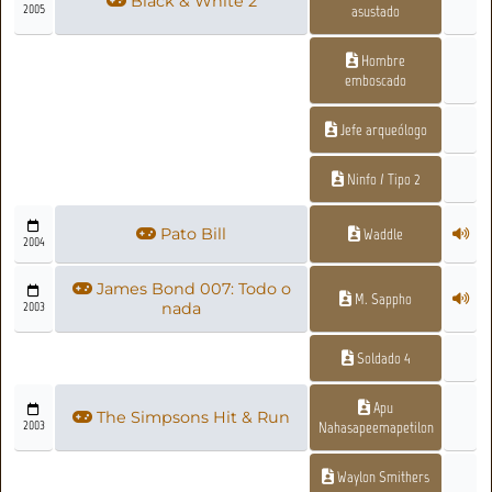
Black & White 2
2005
asustado
Hombre
emboscado
Jefe arqueólogo
Ninfo / Tipo 2
Pato Bill
Waddle
2004
James Bond 007: Todo o
M. Sappho
2003
nada
Soldado 4
Apu
The Simpsons Hit & Run
2003
Nahasapeemapetilon
Waylon Smithers