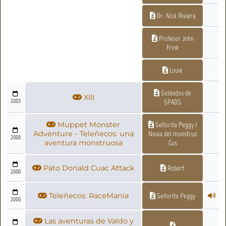
Dr. Nick Riviera
Profesor John
Frink
Louie
Soldados de
XIII
2003
SPADS
Muppet Monster
Señorita Peggy /
Adventure - Teleñecos: una
Novia del monstruo
2000
aventura monstruosa
Gus
Pato Donald Cuac Attack
Robert
2000
Teleñecos: RaceMania
Señorita Peggy
2000
Las aventuras de Valdo y