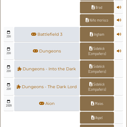
Brad
Niño morisco
Battlefield 3
Ingham
2011
Sidekick
Dungeons
2011
(Compañero)
Sidekick
Dungeons - Into the Dark
2011
(Compañero)
Sidekick
Dungeons - The Dark Lord
2011
(Compañero)
Aion
Maias
2009
Aspel