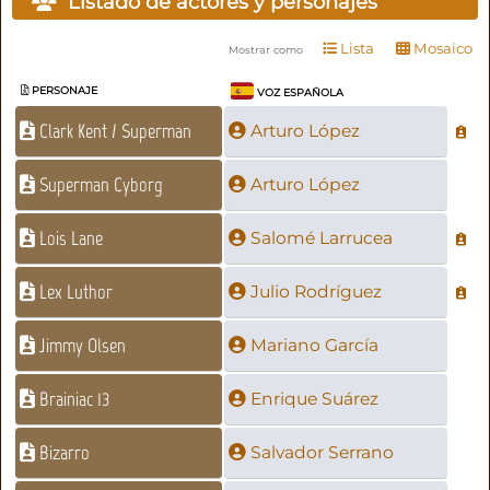
Listado de actores y personajes
Lista
Mosaico
Mostrar como
PERSONAJE
VOZ ESPAÑOLA
Clark Kent / Superman
Arturo López
Superman Cyborg
Arturo López
Lois Lane
Salomé Larrucea
Lex Luthor
Julio Rodríguez
Jimmy Olsen
Mariano García
Brainiac 13
Enrique Suárez
Bizarro
Salvador Serrano