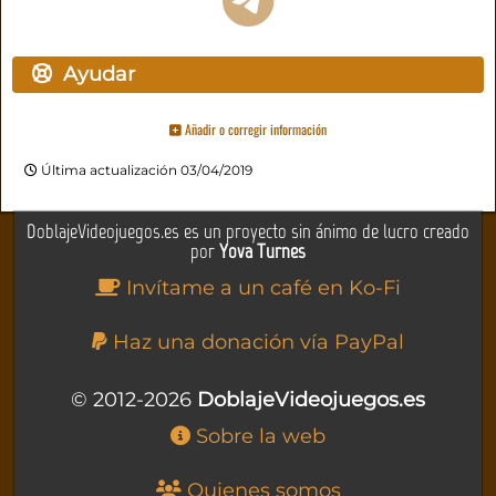
Ayudar
Añadir o corregir información
Última actualización 03/04/2019
DoblajeVideojuegos.es es un proyecto sin ánimo de lucro creado
por
Yova Turnes
Invítame a un café en Ko-Fi
Haz una donación vía PayPal
© 2012-2026
DoblajeVideojuegos.es
Sobre la web
Quienes somos