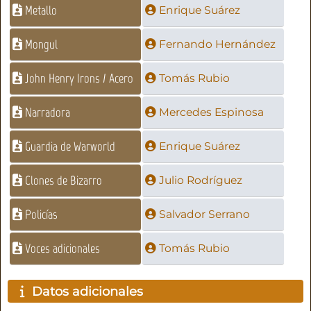
Metallo
Enrique Suárez
Mongul
Fernando Hernández
John Henry Irons / Acero
Tomás Rubio
Narradora
Mercedes Espinosa
Guardia de Warworld
Enrique Suárez
Clones de Bizarro
Julio Rodríguez
Policías
Salvador Serrano
Voces adicionales
Tomás Rubio
Datos adicionales