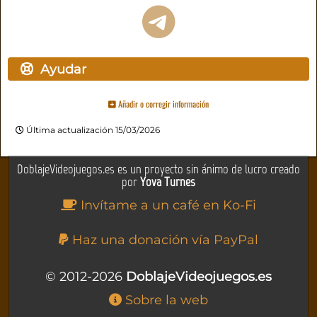
Ayudar
Añadir o corregir información
Última actualización 15/03/2026
DoblajeVideojuegos.es es un proyecto sin ánimo de lucro creado
por
Yova Turnes
Invítame a un café en Ko-Fi
Haz una donación vía PayPal
© 2012-2026
DoblajeVideojuegos.es
Sobre la web