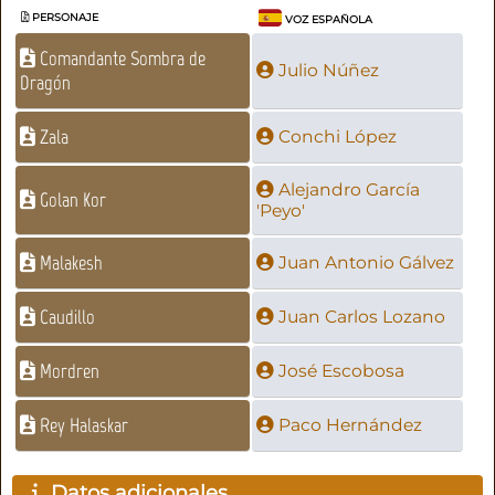
PERSONAJE
VOZ ESPAÑOLA
Comandante Sombra de
Julio Núñez
Dragón
Zala
Conchi López
Alejandro García
Golan Kor
'Peyo'
Malakesh
Juan Antonio Gálvez
Caudillo
Juan Carlos Lozano
Mordren
José Escobosa
Rey Halaskar
Paco Hernández
Datos adicionales