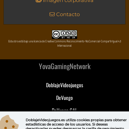
Imagen corporativa
Contacto
Esta obra está bajo una licencia de Creative Commons Reconocimiento-NoComercial-CompartirIgual 4.0
Internacional
YovaGamingNetwork
DoblajeVideojuegos
DeVuego
DeVuego GAL
DoblajeVideojuegos.es utiliza
cookies propias
para obtener
DeVuego LATAM
estadísticas de acceso de los usuarios. Si deseas
desactivarlas puedes
desmarcar la casilla de seguimiento