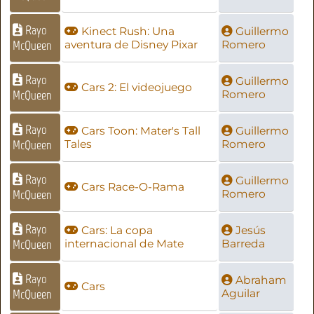
Rayo
Kinect Rush: Una
Guillermo
McQueen
aventura de Disney Pixar
Romero
Rayo
Guillermo
Cars 2: El videojuego
McQueen
Romero
Rayo
Cars Toon: Mater's Tall
Guillermo
McQueen
Tales
Romero
Rayo
Guillermo
Cars Race-O-Rama
McQueen
Romero
Rayo
Cars: La copa
Jesús
McQueen
internacional de Mate
Barreda
Rayo
Abraham
Cars
McQueen
Aguilar