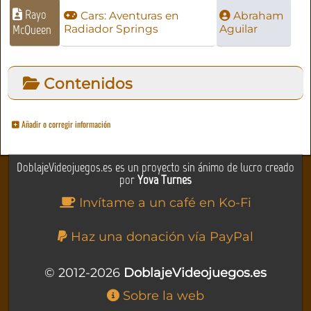
Rayo
Cars: Aventuras en
Abraham
McQueen
Radiador Springs
Aguilar
Contenidos
Añadir o corregir información
DoblajeVideojuegos.es es un proyecto sin ánimo de lucro creado
por
Yova Turnes
Invítame a un café en Ko-Fi
Haz una donación vía PayPal
© 2012-2026
DoblajeVideojuegos.es
Sobre la web