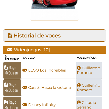
Historial de voces
Videojuegos [
10
]
JUEGO
VOZ ESPAÑOLA
PERSONAJE
Rayo
Guillermo
LEGO Los Increíbles
McQueen
Romero
Rayo
Guillermo
Cars 3: Hacia la victoria
McQueen
Romero
Rayo
Claudio
Disney Infinity
McQueen
Serrano