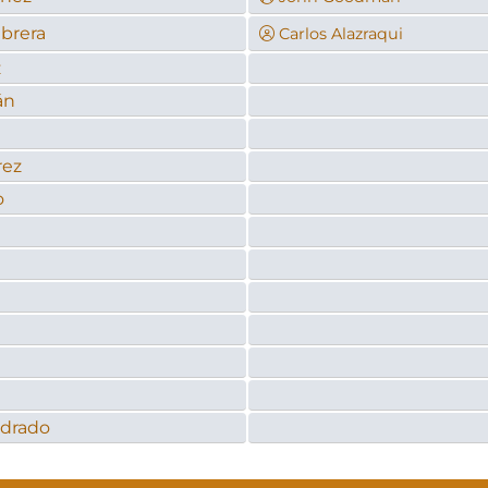
brera
Carlos Alazraqui
z
án
a
rez
o
drado