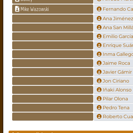
Mike Wazowski
Fernando Ca
Ana Jiméne
Ana San Mill
Emilio Garcí
Enrique Suá
Inma Galleg
Jaime Roca
Javier Gámir
Jon Ciriano
Iñaki Alonso
Pilar Olona
Pedro Tena
Roberto Cua