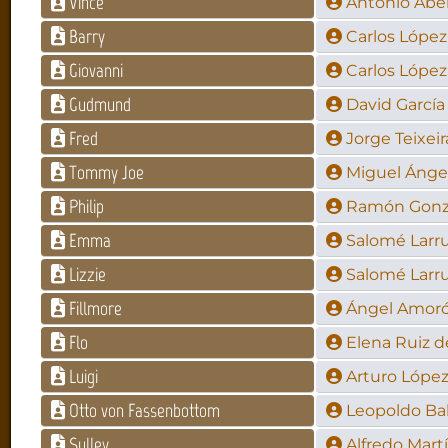
Vince
Antonio Abe
Barry
Carlos Lópe
Giovanni
Carlos Lópe
Gudmund
David García
Fred
Jorge Teixeir
Tommy Joe
Miguel Ánge
Philip
Ramón Gonz
Emma
Salomé Larr
Lizzie
Salomé Larr
Fillmore
Ángel Amor
Flo
Elena Ruiz d
Luigi
Arturo Lópe
Otto von Fassenbottom
Leopoldo Bal
Sulley
Alfredo Mart