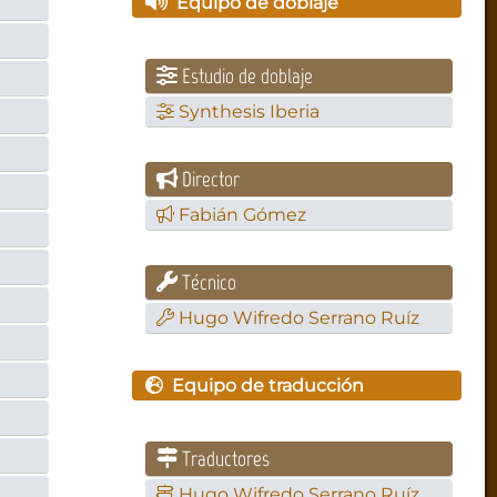
Equipo de doblaje
Estudio de doblaje
Synthesis Iberia
Director
Fabián Gómez
Técnico
Hugo Wifredo Serrano Ruíz
Equipo de traducción
Traductores
Hugo Wifredo Serrano Ruíz