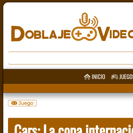
INICIO
JUEGO
Juego
Cars: La copa internac