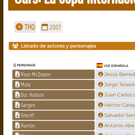
THQ
2007
Listado de actores y personajes
PERSONAJE
VOZ ESPAÑOLA
Rayo McQueen
Jesús Barre
Mate
Jorge Teixeir
Doc Hudson
Juan Carlos 
Sargen
Héctor Gara
Sheriff
Salvador Ser
Ramón
Antonio Abe