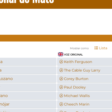
Lista
Mostrar como
VOZ ORIGINAL
da
Keith Ferguson
a
The Cable Guy Larry
Lozano
Corey Burton
y
Paul Dooley
rano
Michael Wallis
nójar
Cheech Marin