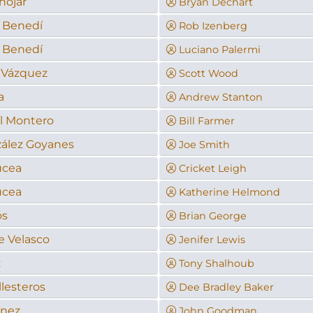
nójar
Bryan Dechart
z Benedí
Rob Izenberg
z Benedí
Luciano Palermi
 Vázquez
Scott Wood
a
Andrew Stanton
l Montero
Bill Farmer
ález Goyanes
Joe Smith
ucea
Cricket Leigh
ucea
Katherine Helmond
ós
Brian George
e Velasco
Jenifer Lewis
z
Tony Shalhoub
lesteros
Dee Bradley Baker
ínez
John Goodman