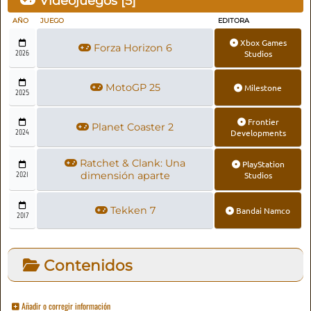
Videojuegos [
5
]
AÑO
JUEGO
EDITORA
Xbox Games
Forza Horizon 6
2026
Studios
MotoGP 25
Milestone
2025
Frontier
Planet Coaster 2
2024
Developments
Ratchet & Clank: Una
PlayStation
2021
dimensión aparte
Studios
Tekken 7
Bandai Namco
2017
Contenidos
Añadir o corregir información