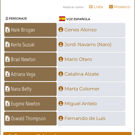
Lista
Mosaico
Mostrar como
PERSONAJE
VOZ ESPAÑOLA
Hank Brogan
Genes Alonso
Kenta Suzuki
Jordi Navarro (Naro)
Brad Newton
Mario Otero
Adriana Vega
Catalina Alzate
Nana Betty
Marta Colomer
Eugene Newton
Miguel Antelo
Oswald Thompson
Fernando de Luis