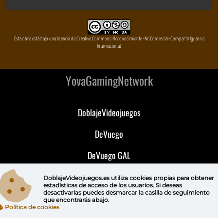
Esta obra está bajo una licencia de Creative Commons Reconocimiento-NoComercial-CompartirIgual 4.0
Internacional
YovaGamingNetwork
DoblajeVideojuegos
DeVuego
DeVuego GAL
DeVuego LATAM
DoblajeVideojuegos.es utiliza
cookies propias
para obtener
estadísticas de acceso de los usuarios. Si deseas
desactivarlas puedes
desmarcar la casilla de seguimiento
DeVuego Portugal
que encontrarás abajo.
Política de cookies