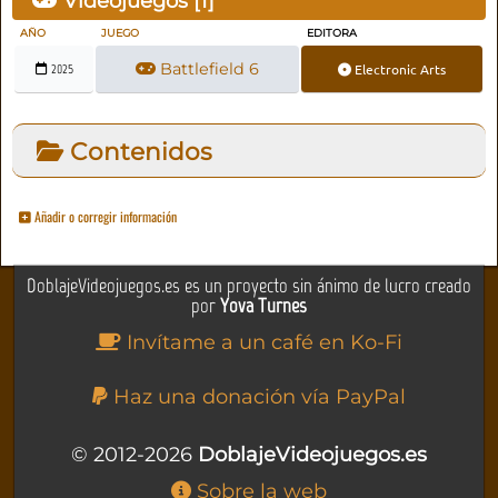
Videojuegos [
1
]
AÑO
JUEGO
EDITORA
Battlefield 6
Electronic Arts
2025
Contenidos
Añadir o corregir información
DoblajeVideojuegos.es es un proyecto sin ánimo de lucro creado
por
Yova Turnes
Invítame a un café en Ko-Fi
Haz una donación vía PayPal
© 2012-2026
DoblajeVideojuegos.es
Sobre la web