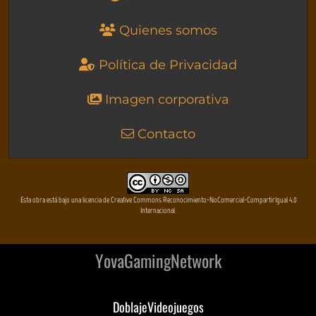
Quienes somos
Política de Privacidad
Imagen corporativa
Contacto
Esta obra está bajo una licencia de Creative Commons Reconocimiento-NoComercial-CompartirIgual 4.0
Internacional
YovaGamingNetwork
DoblajeVideojuegos