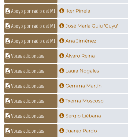
Apoyo por radio del MJ
Iker Pinela
Apoyo por radio del MJ
José María Guiu 'Guyu'
Apoyo por radio del MJ
Ana Jiménez
Voces adicionales
Álvaro Reina
Voces adicionales
Laura Nogales
Voces adicionales
Gemma Martín
Voces adicionales
Txema Moscoso
Voces adicionales
Sergio Liébana
Voces adicionales
Juanjo Pardo