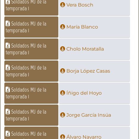
Soldados MJ de la
Vera Bosch
temporada 1
Soldados MJ de la
María Blanco
temporada 1
Soldados MJ de la
Cholo Moratalla
temporada 1
Soldados MJ de la
Borja López Casas
temporada 1
Soldados MJ de la
Íñigo del Hoyo
temporada 1
Soldados MJ de la
Jorge García Insúa
temporada 1
Soldados MJ de la
Álvaro Navarro