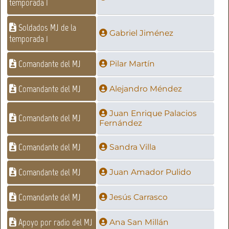
temporada 1
Soldados MJ de la
Gabriel Jiménez
temporada 1
Comandante del MJ
Pilar Martín
Comandante del MJ
Alejandro Méndez
Juan Enrique Palacios
Comandante del MJ
Fernández
Comandante del MJ
Sandra Villa
Comandante del MJ
Juan Amador Pulido
Comandante del MJ
Jesús Carrasco
Apoyo por radio del MJ
Ana San Millán