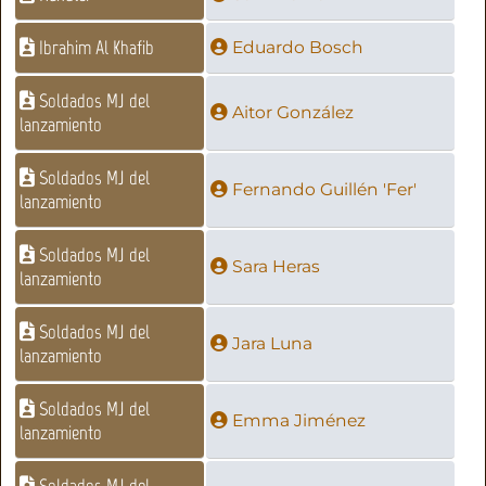
Ibrahim Al Khafib
Eduardo Bosch
Soldados MJ del
Aitor González
lanzamiento
Soldados MJ del
Fernando Guillén 'Fer'
lanzamiento
Soldados MJ del
Sara Heras
lanzamiento
Soldados MJ del
Jara Luna
lanzamiento
Soldados MJ del
Emma Jiménez
lanzamiento
Soldados MJ del