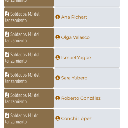
Soldados MJ del
Ana Richart
lanzamiento
Soldados MJ del
Olga Velasco
lanzamiento
Soldados MJ del
Ismael Yagüe
lanzamiento
Soldados MJ del
Sara Yubero
lanzamiento
Soldados MJ del
Roberto González
lanzamiento
Soldados MJ de
Conchi López
lanzamiento