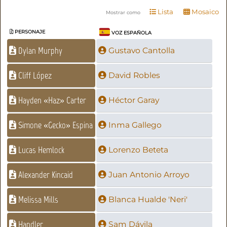
Lista
Mosaico
Mostrar como
PERSONAJE
VOZ ESPAÑOLA
Dylan Murphy
Gustavo Cantolla
Cliff López
David Robles
Hayden «Haz» Carter
Héctor Garay
Simone «Gecko» Espina
Inma Gallego
Lucas Hemlock
Lorenzo Beteta
Alexander Kincaid
Juan Antonio Arroyo
Melissa Mills
Blanca Hualde 'Neri'
Handler
Sam Dávila