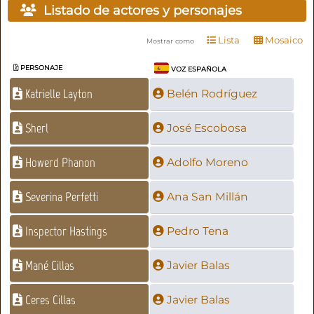
Listado de actores y personajes
Lista
Mosaico
Mostrar como
PERSONAJE
VOZ ESPAÑOLA
Katrielle Layton
Belén Rodríguez
Sherl
José Escobosa
Howerd Phanon
Adolfo Moreno
Severina Perfetti
Ana San Millán
Inspector Hastings
Pedro Tena
Mané Cillas
Javier Balas
Ceres Cillas
Javier Balas