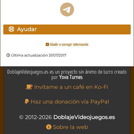
Ayudar
Añadir o corregir información
Última actualización 31/07/2017
DoblajeVideojuegos.es es un proyecto sin ánimo de lucro creado
por
Yova Turnes
Invítame a un café en Ko-Fi
Haz una donación vía PayPal
© 2012-2026
DoblajeVideojuegos.es
Sobre la web