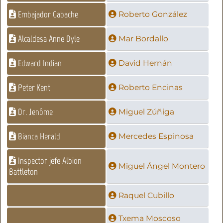
Embajador Gabache
Roberto González
Alcaldesa Anne Dyle
Mar Bordallo
Edward Indian
David Hernán
Peter Kent
Roberto Encinas
Dr. Jenôme
Miguel Zúñiga
Bianca Herald
Mercedes Espinosa
Inspector jefe Albion
Miguel Ángel Montero
Battleton
Raquel Cubillo
Txema Moscoso