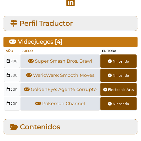
Perfil Traductor
Videojuegos [
4
]
AÑO
JUEGO
EDITORA
Super Smash Bros. Brawl
Nintendo
2008
WarioWare: Smooth Moves
Nintendo
2006
GoldenEye: Agente corrupto
Electronic Arts
2004
Pokémon Channel
Nintendo
2004
Contenidos