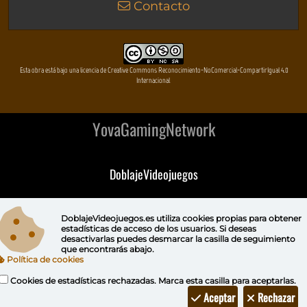
Contacto
Esta obra está bajo una licencia de Creative Commons Reconocimiento-NoComercial-CompartirIgual 4.0
Internacional
YovaGamingNetwork
DoblajeVideojuegos
DeVuego
DoblajeVideojuegos.es utiliza
cookies propias
para obtener
estadísticas de acceso de los usuarios. Si deseas
DeVuego GAL
desactivarlas puedes
desmarcar la casilla de seguimiento
que encontrarás abajo.
Política de cookies
DeVuego LATAM
Cookies de estadísticas rechazadas. Marca esta casilla para aceptarlas.
DeVuego Portugal
Aceptar
Rechazar