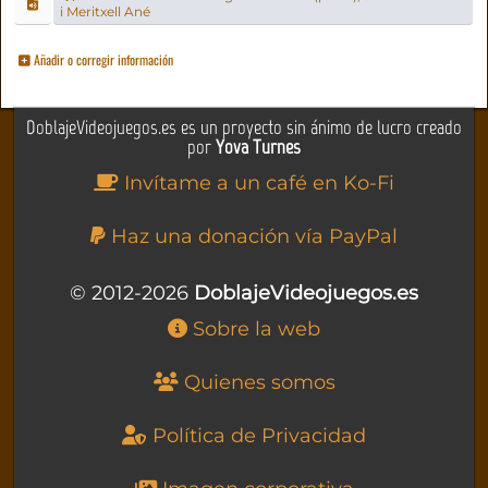
i Meritxell Ané
Añadir o corregir información
DoblajeVideojuegos.es es un proyecto sin ánimo de lucro creado
por
Yova Turnes
Invítame a un café en Ko-Fi
Haz una donación vía PayPal
© 2012-2026
DoblajeVideojuegos.es
Sobre la web
Quienes somos
Política de Privacidad