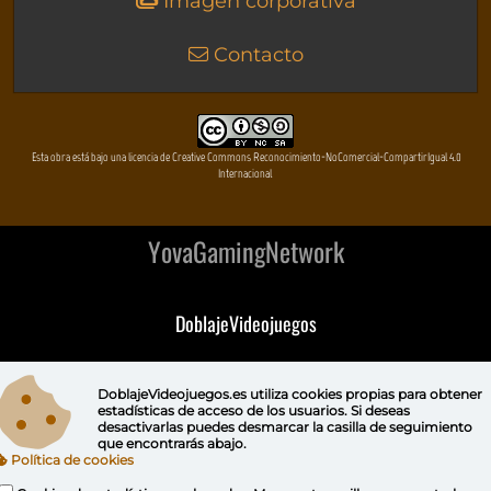
Imagen corporativa
Contacto
Esta obra está bajo una licencia de Creative Commons Reconocimiento-NoComercial-CompartirIgual 4.0
Internacional
YovaGamingNetwork
DoblajeVideojuegos
DeVuego
DoblajeVideojuegos.es utiliza
cookies propias
para obtener
estadísticas de acceso de los usuarios. Si deseas
DeVuego GAL
desactivarlas puedes
desmarcar la casilla de seguimiento
que encontrarás abajo.
Política de cookies
DeVuego LATAM