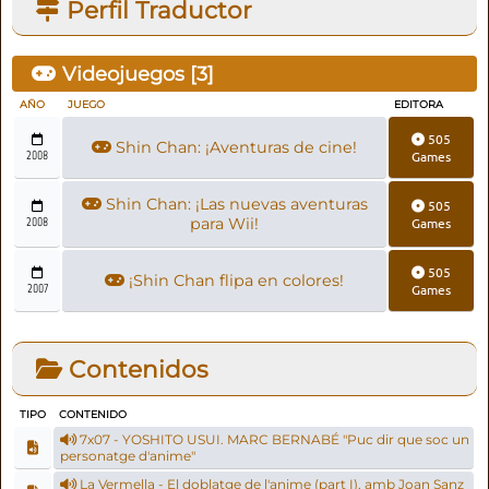
Perfil Traductor
Videojuegos [
3
]
AÑO
JUEGO
EDITORA
505
Shin Chan: ¡Aventuras de cine!
2008
Games
Shin Chan: ¡Las nuevas aventuras
505
2008
para Wii!
Games
505
¡Shin Chan flipa en colores!
2007
Games
Contenidos
TIPO
CONTENIDO
7x07 - YOSHITO USUI. MARC BERNABÉ "Puc dir que soc un
personatge d'anime"
La Vermella - El doblatge de l'anime (part I), amb Joan Sanz