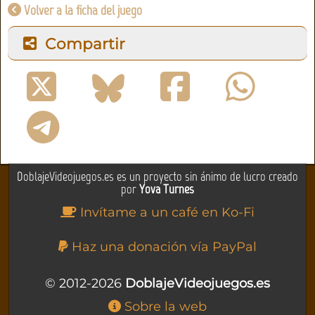
Volver a la ficha del juego
Compartir
DoblajeVideojuegos.es es un proyecto sin ánimo de lucro creado
por
Yova Turnes
Invítame a un café en Ko-Fi
Haz una donación vía PayPal
© 2012-2026
DoblajeVideojuegos.es
Sobre la web