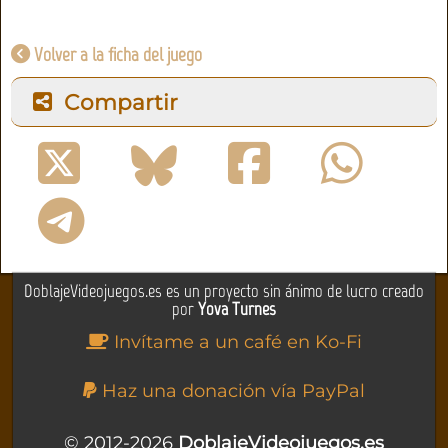
Volver a la ficha del juego
Compartir
DoblajeVideojuegos.es es un proyecto sin ánimo de lucro creado
por
Yova Turnes
Invítame a un café en Ko-Fi
Haz una donación vía PayPal
© 2012-2026
DoblajeVideojuegos.es