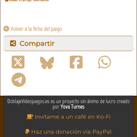
Volver a la ficha del juego
Compartir
DoblajeVideojuegos.es es un proyecto sin ánimo de lucro creado
por
Yova Turnes
Invítame a un café en Ko-Fi
Haz una donación vía PayPal