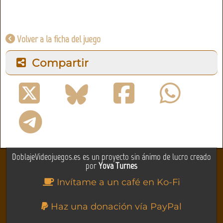
Volver a la ficha del juego
Compartir
DoblajeVideojuegos.es es un proyecto sin ánimo de lucro creado
por
Yova Turnes
Invítame a un café en Ko-Fi
Haz una donación vía PayPal