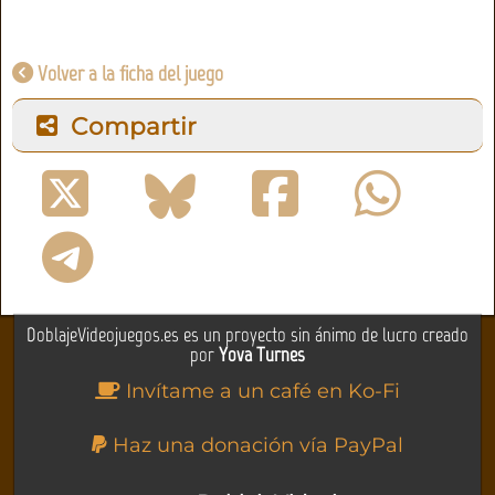
Volver a la ficha del juego
Compartir
DoblajeVideojuegos.es es un proyecto sin ánimo de lucro creado
por
Yova Turnes
Invítame a un café en Ko-Fi
Haz una donación vía PayPal