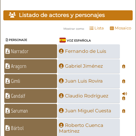
Listado de actores y personajes
Lista
Mosaico
Mostrar como
PERSONAJE
VOZ ESPAÑOLA
Narrador
Fernando de Luis
Aragorn
Gabriel Jiménez
Gimli
Juan Luis Rovira
Gandalf
Claudio Rodríguez
Saruman
Juan Miguel Cuesta
Roberto Cuenca
Bárbol
Martínez