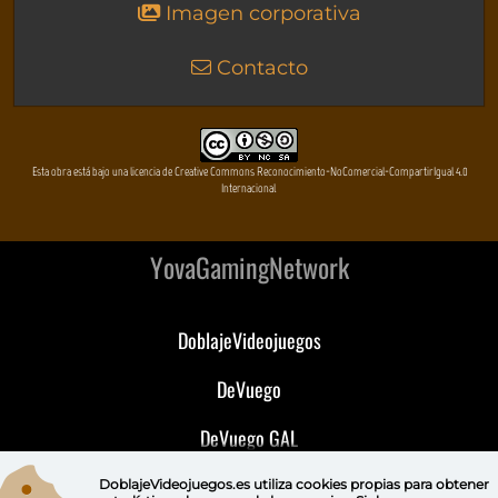
Imagen corporativa
Contacto
Esta obra está bajo una licencia de Creative Commons Reconocimiento-NoComercial-CompartirIgual 4.0
Internacional
YovaGamingNetwork
DoblajeVideojuegos
DeVuego
DeVuego GAL
DeVuego LATAM
DoblajeVideojuegos.es utiliza
cookies propias
para obtener