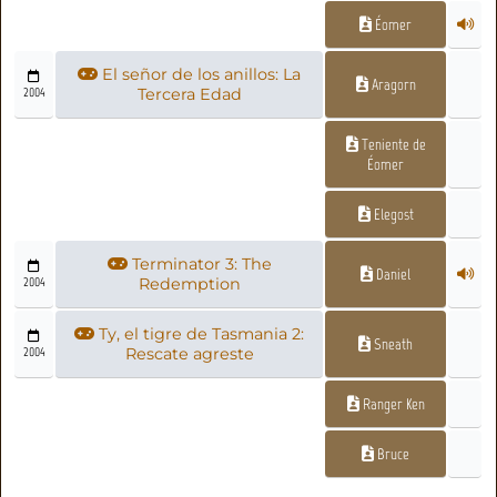
Éomer
El señor de los anillos: La
Aragorn
2004
Tercera Edad
Teniente de
Éomer
Elegost
Terminator 3: The
Daniel
2004
Redemption
Ty, el tigre de Tasmania 2:
Sneath
2004
Rescate agreste
Ranger Ken
Bruce