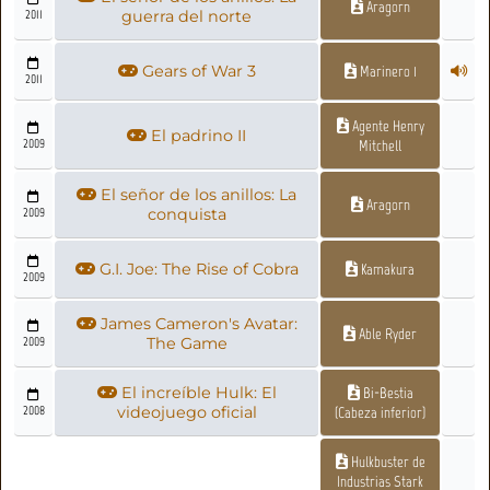
Aragorn
2011
guerra del norte
Gears of War 3
Marinero 1
2011
Agente Henry
El padrino II
2009
Mitchell
El señor de los anillos: La
Aragorn
2009
conquista
G.I. Joe: The Rise of Cobra
Kamakura
2009
James Cameron's Avatar:
Able Ryder
2009
The Game
El increíble Hulk: El
Bi-Bestia
2008
videojuego oficial
(Cabeza inferior)
Hulkbuster de
Industrias Stark