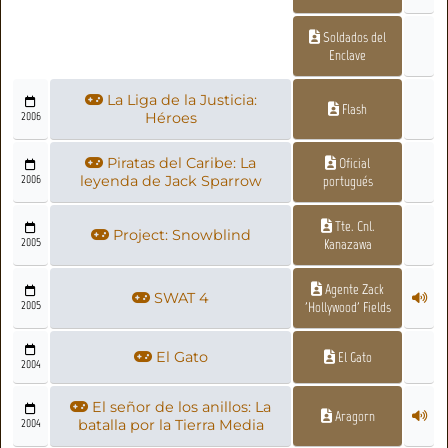
Soldados del
Enclave
La Liga de la Justicia:
Flash
2006
Héroes
Piratas del Caribe: La
Oficial
2006
leyenda de Jack Sparrow
portugués
Tte. Cnl.
Project: Snowblind
2005
Kanazawa
Agente Zack
SWAT 4
2005
'Hollywood' Fields
El Gato
El Gato
2004
El señor de los anillos: La
Aragorn
2004
batalla por la Tierra Media