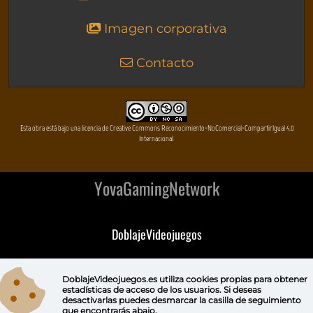
Imagen corporativa
Contacto
Esta obra está bajo una licencia de Creative Commons Reconocimiento-NoComercial-CompartirIgual 4.0
Internacional
YovaGamingNetwork
DoblajeVideojuegos
DeVuego
DoblajeVideojuegos.es utiliza
cookies propias
para obtener
estadísticas de acceso de los usuarios. Si deseas
DeVuego GAL
desactivarlas puedes
desmarcar la casilla de seguimiento
que encontrarás abajo.