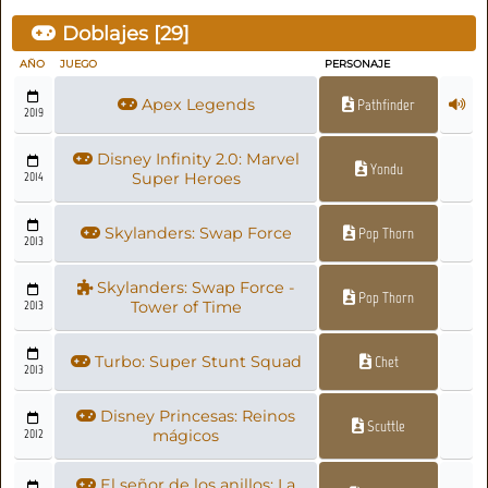
Doblajes [
29
]
AÑO
JUEGO
PERSONAJE
Apex Legends
Pathfinder
2019
Disney Infinity 2.0: Marvel
Yondu
2014
Super Heroes
Skylanders: Swap Force
Pop Thorn
2013
Skylanders: Swap Force -
Pop Thorn
2013
Tower of Time
Turbo: Super Stunt Squad
Chet
2013
Disney Princesas: Reinos
Scuttle
2012
mágicos
El señor de los anillos: La