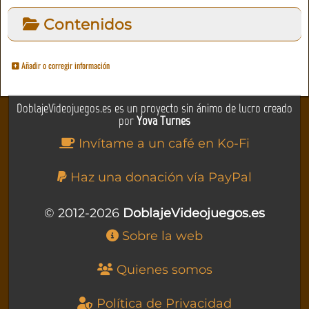
Contenidos
Añadir o corregir información
DoblajeVideojuegos.es es un proyecto sin ánimo de lucro creado
por
Yova Turnes
Invítame a un café en Ko-Fi
Haz una donación vía PayPal
© 2012-2026
DoblajeVideojuegos.es
Sobre la web
Quienes somos
Política de Privacidad