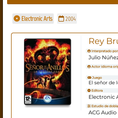
Electronic Arts
2004
Rey Br
Interpretado por
Julio Núñe
Actor idioma ori
Juego
El señor de 
Editora
Electronic 
Estudio de dobla
ACG Audio