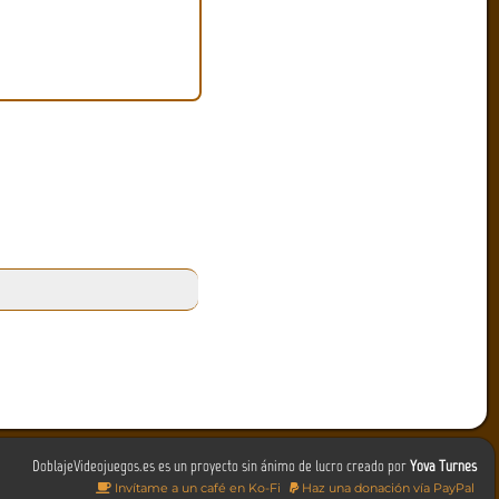
DoblajeVideojuegos.es es un proyecto sin ánimo de lucro creado por
Yova Turnes
Invítame a un café en Ko-Fi
Haz una donación vía PayPal