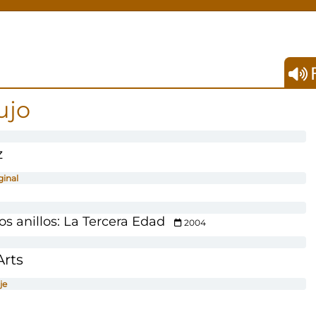
F
ujo
z
ginal
los anillos: La Tercera Edad
2004
Arts
je