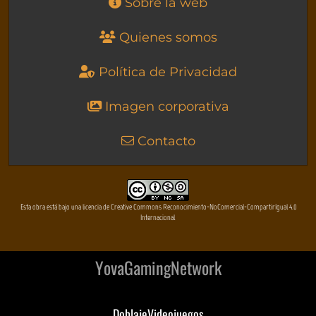
Sobre la web
Quienes somos
Política de Privacidad
Imagen corporativa
Contacto
Esta obra está bajo una licencia de Creative Commons Reconocimiento-NoComercial-CompartirIgual 4.0
Internacional
YovaGamingNetwork
DoblajeVideojuegos