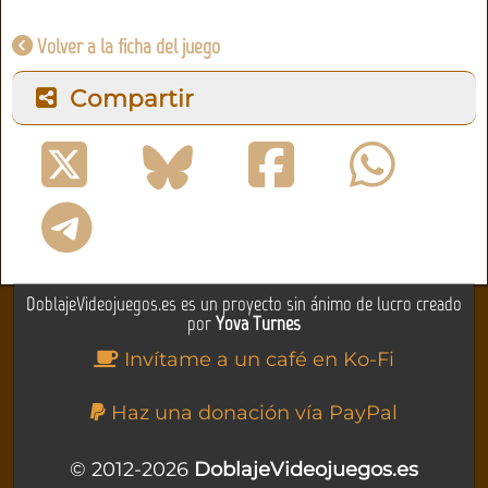
Volver a la ficha del juego
Compartir
DoblajeVideojuegos.es es un proyecto sin ánimo de lucro creado
por
Yova Turnes
Invítame a un café en Ko-Fi
Haz una donación vía PayPal
© 2012-2026
DoblajeVideojuegos.es