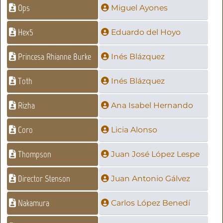
Ops
Miguel Ayones
Hex5
Eduardo del Hoyo
Princesa Rhianne Burke
Inés Blázquez
Toth
Inés Blázquez
Rizha
Ana Isabel Hernando
Coro
Licia Alonso
Thompson
Juan José López Lespe
Director Stenson
Juan Antonio Gálvez
Nakamura
Carlos López Benedí