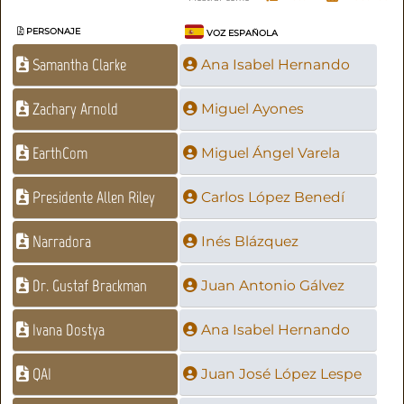
PERSONAJE
VOZ ESPAÑOLA
Samantha Clarke
Ana Isabel Hernando
Zachary Arnold
Miguel Ayones
EarthCom
Miguel Ángel Varela
Presidente Allen Riley
Carlos López Benedí
Narradora
Inés Blázquez
Dr. Gustaf Brackman
Juan Antonio Gálvez
Ivana Dostya
Ana Isabel Hernando
QAI
Juan José López Lespe