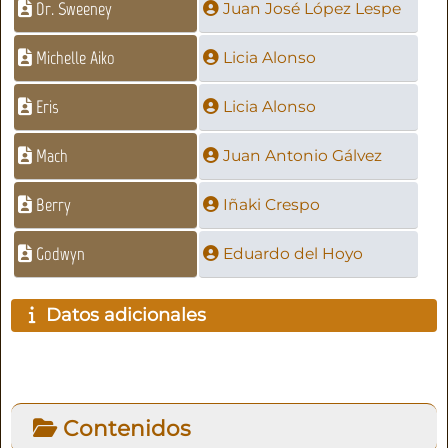
Dr. Sweeney
Juan José López Lespe
Michelle Aiko
Licia Alonso
Eris
Licia Alonso
Mach
Juan Antonio Gálvez
Berry
Iñaki Crespo
Godwyn
Eduardo del Hoyo
Datos adicionales
Contenidos