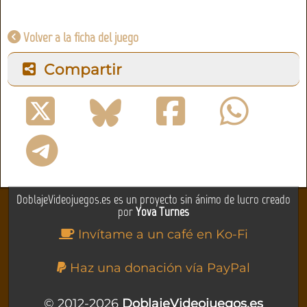
Volver a la ficha del juego
Compartir
DoblajeVideojuegos.es es un proyecto sin ánimo de lucro creado
por
Yova Turnes
Invítame a un café en Ko-Fi
Haz una donación vía PayPal
© 2012-2026
DoblajeVideojuegos.es