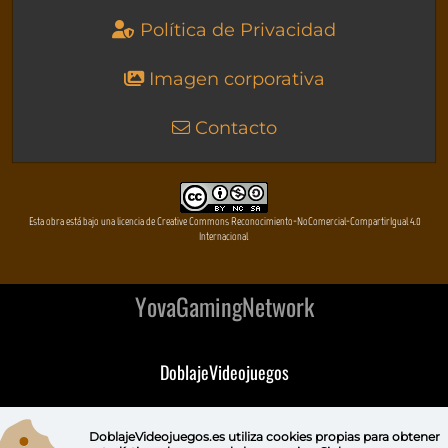
Política de Privacidad
Imagen corporativa
Contacto
Esta obra está bajo una licencia de Creative Commons Reconocimiento-NoComercial-CompartirIgual 4.0
Internacional
YovaGamingNetwork
DoblajeVideojuegos
DeVuego
DoblajeVideojuegos.es utiliza
cookies propias
para obtener