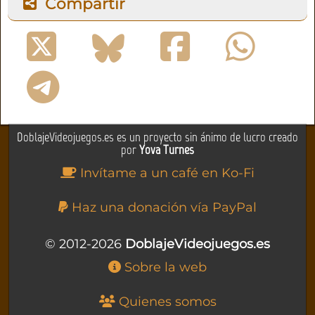
Compartir
DoblajeVideojuegos.es es un proyecto sin ánimo de lucro creado
por
Yova Turnes
Invítame a un café en Ko-Fi
Haz una donación vía PayPal
© 2012-2026
DoblajeVideojuegos.es
Sobre la web
Quienes somos