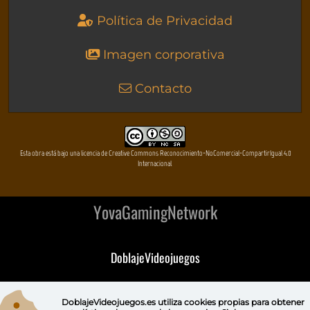
Política de Privacidad
Imagen corporativa
Contacto
Esta obra está bajo una licencia de Creative Commons Reconocimiento-NoComercial-CompartirIgual 4.0
Internacional
YovaGamingNetwork
DoblajeVideojuegos
DeVuego
DoblajeVideojuegos.es utiliza
cookies propias
para obtener