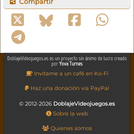
Compartir
DoblajeVideojuegos.es es un proyecto sin ánimo de lucro creado
por
Yova Turnes
Invítame a un café en Ko-Fi
Haz una donación vía PayPal
© 2012-2026
DoblajeVideojuegos.es
Sobre la web
Quienes somos