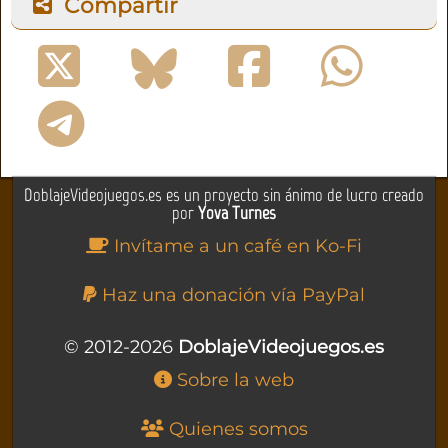
Compartir
DoblajeVideojuegos.es es un proyecto sin ánimo de lucro creado
por
Yova Turnes
Invítame a un café en Ko-Fi
Haz una donación vía PayPal
© 2012-2026
DoblajeVideojuegos.es
Sobre la web
Quienes somos