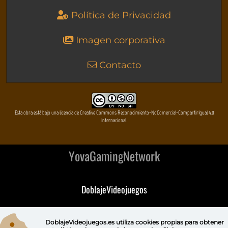
Política de Privacidad
Imagen corporativa
Contacto
Esta obra está bajo una licencia de Creative Commons Reconocimiento-NoComercial-CompartirIgual 4.0
Internacional
YovaGamingNetwork
DoblajeVideojuegos
DeVuego
DoblajeVideojuegos.es utiliza
cookies propias
para obtener