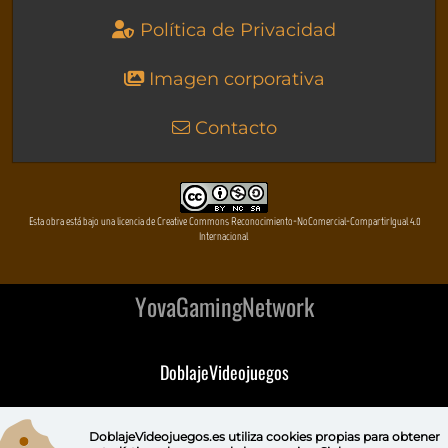
Política de Privacidad
Imagen corporativa
Contacto
Esta obra está bajo una licencia de Creative Commons Reconocimiento-NoComercial-CompartirIgual 4.0
Internacional
YovaGamingNetwork
DoblajeVideojuegos
DeVuego
DoblajeVideojuegos.es utiliza
cookies propias
para obtener