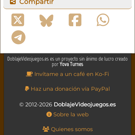
Compartir
DoblajeVideojuegos.es es un proyecto sin ánimo de lucro creado
por
Yova Turnes
Invítame a un café en Ko-Fi
Haz una donación vía PayPal
© 2012-2026
DoblajeVideojuegos.es
Sobre la web
Quienes somos