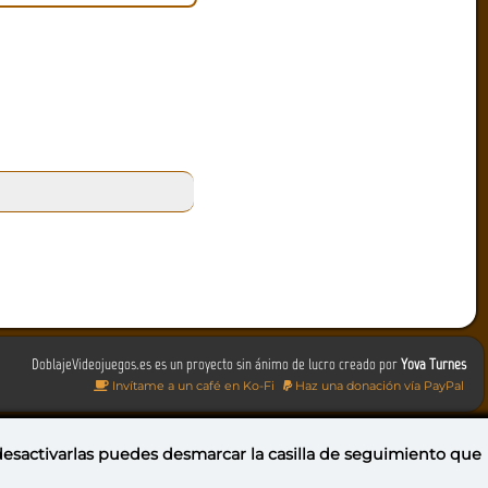
DoblajeVideojuegos.es es un proyecto sin ánimo de lucro creado por
Yova Turnes
Invítame a un café en Ko-Fi
Haz una donación vía PayPal
 desactivarlas puedes
desmarcar la casilla de seguimiento
que