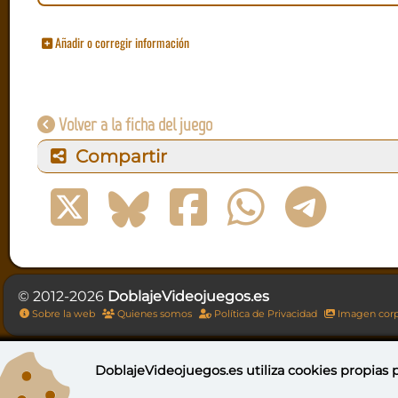
Añadir o corregir información
Volver a la ficha del juego
Compartir
© 2012-2026
DoblajeVideojuegos.es
Sobre la web
Quienes somos
Política de Privacidad
Imagen corp
DoblajeVideojuegos.es utiliza
cookies propias
p