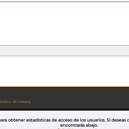
orativa
Contacto
ara obtener estadísticas de acceso de los usuarios. Si deseas
encontrarás abajo.
Esta obra está bajo una licencia de Creative Commons Reconocimiento-NoComercial-CompartirIgual 4.0 Internacional