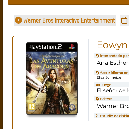
Warner Bros Interactive Entertainment
Eowyn
Interpretado por
Ana Esther
Actriz idioma ori
Eliza Schneider
Juego
El señor de 
Editora
Warner Bro
Estudio de dobla