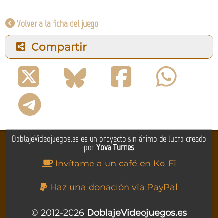
Volver a la ficha del juego
Compartir
DoblajeVideojuegos.es es un proyecto sin ánimo de lucro creado
por
Yova Turnes
Invítame a un café en Ko-Fi
Haz una donación vía PayPal
© 2012-2026
DoblajeVideojuegos.es